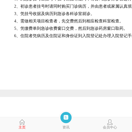
2、初诊患者挂号时请同时购买门诊病历，并由患者或家属认真填
3、凭挂号收据及病历到急诊各科诊室就诊。
4、需做相关项目检查者，先交费然后到相应检查科室检查。
5、凭缴费单到急诊收费窗口交费，然后到急诊药房窗口取药。
6、住院者凭病历及住院证和身份证到入院登记处办理入院登记手
主页
资讯
会员中心