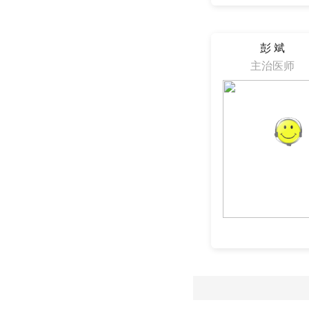
彭 斌
主治医师