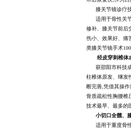
膝关节镜诊疗
适用于骨性关
修补、膝关节前后
伤小、效果好、痛苦
类膝关节镜手术10
经皮穿刺椎体
获邵阳市科技
柱椎体原发、继发性
断完善,凭借其操
骨质疏松性胸腰椎
技术最早、最多的
小切口全髋、
适用于重度骨