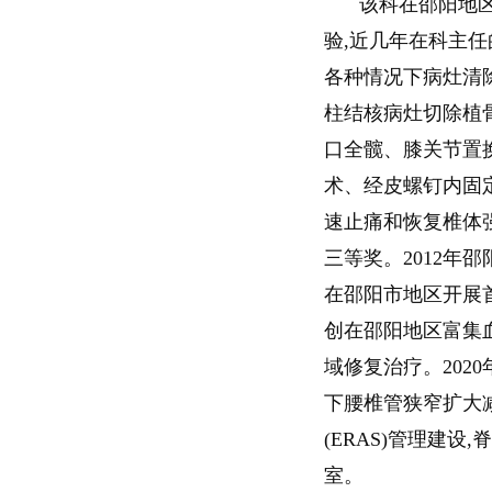
该科在邵阳地
验,近几年在科主
各种情况下病灶清除
柱结核病灶切除植骨
口全髋、膝关节置
术、经皮螺钉内固
速止痛和恢复椎体强
三等奖。2012年
在邵阳市地区开展首例
创在邵阳地区富集血
域修复治疗。202
下腰椎管狭窄扩大
(ERAS)管理建
室。