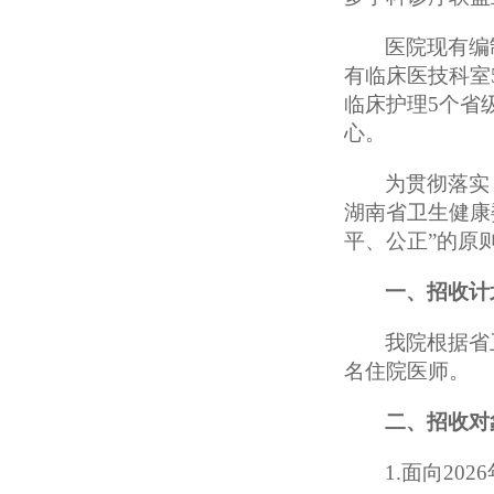
医院现有编
有临床医技科室
临床护理5个省
心。
为贯彻落实
湖南省卫生健康
平、公正”的原
一、招
收
计
我院根据省
名
住院医师
。
二、招收对
1.面向2