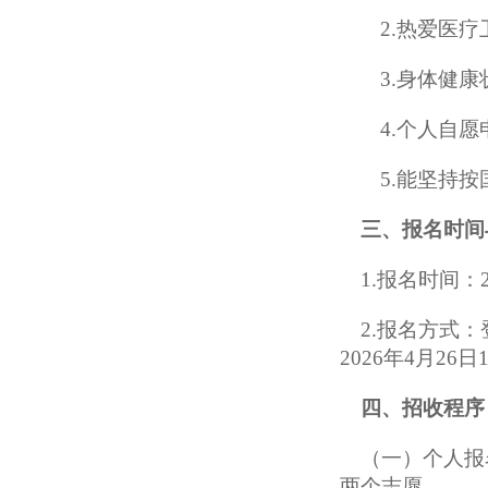
2.热爱医
3.身体健
4.个人自
5.能坚持
三
、报名时间
1.
报名时间
：
2.
报名方式：
2026年
4月26日
四
、招
收
程序
（一）
个人报
两
个志愿。