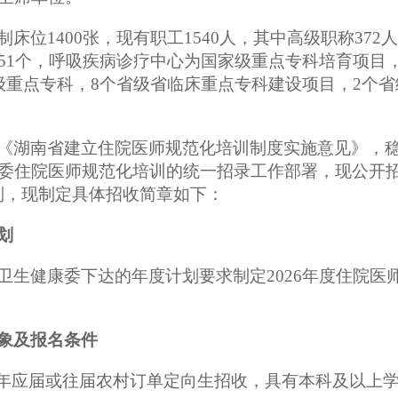
制床位
1400张，现有职工1540人，其中高级职称37
51个，呼吸疾病诊疗中心为国家级重点专科培育项目
级重点专科，8个省级省临床重点专科建设项目，2个省
《湖南省建立住院医师规范化培训制度实施意见》，
委住院医师规范化培训的统一招录工作部署，现公开
则，
现制定具体
招
收
简章
如下
：
划
卫生健康
委下达的年度计划要求
制定
20
26
年度住院医
象
及
报名条件
026年应届或往届农村订单定向生招收，具有本科及以上