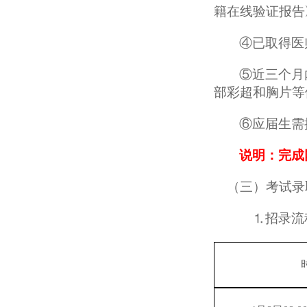
籍在线验证报告
④已
取得医
⑤近三个月
部彩超和胸片等
⑥
应届生需
说明
：完成
（
三
）
考试录
⒈
招录流