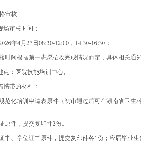
格审核：
现场审核时间：
202
6年4
月
27日
0
8
:
3
0
-12:00，14:30-
1
6
:
3
0
；
核时间根据第一志愿招收完成情况而定，具体相关通
地点：
医院
技能培训中心
。
需
携带的
材料：
规范化培训
申请表原件（初审通过后可
在湖南省卫生
证原件，提交复印件2份。
证书、学位证书原件
，
提交
复印件
各
1份
；应届毕业生