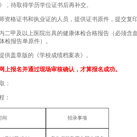
》
，
待取得学历学位证书后再补交
。
师资格
证书和执业证
的人员，
提供证书原件，提交
复
内
二甲及以上医院
出具的
健康体检
合格报告
（
必须含
体检报告单原件
）。
提供盖章版的《学校成绩档案表》。
网上报名并通过现场审核确认，才算报名成功。
取：
程：
时间
招录事项