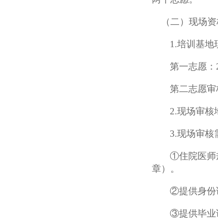
（
二
）
现场
资
1
.
培训基地
第一志愿：
第二志愿审
2.
现场审核
3.现场审核
①住院医师
章）
。
②提供身份
③提供
毕业